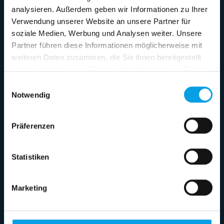
analysieren. Außerdem geben wir Informationen zu Ihrer
Verwendung unserer Website an unsere Partner für
soziale Medien, Werbung und Analysen weiter. Unsere
HEMSCHEIDT Fahrwerktechnik
Partner führen diese Informationen möglicherweise mit
GmbH & Co. KG
weiteren Daten zusammen, die Sie ihnen bereitgestellt
haben oder die sie im Rahmen Ihrer Nutzung der Dienste
Leichtmetallstraße 5 - 7
gesammelt haben.
42781 Haan - Gruiten
Einwilligungsauswahl
Deutschland
Notwendig
+49 2104 9685 0
Präferenzen
info(@)hemscheidt.de
Statistiken
Kontaktformular
Marketing
Technologien
Federn