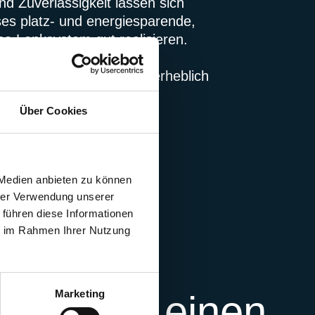
nd Zuverlässigkeit lassen sich
ses platz- und energiesparende,
se Lenksystem gut realisieren.
mt, dass sich Ihre TCO erheblich
n lassen.
Über Cookies
 Medien anbieten zu können
hrer Verwendung unserer
 führen diese Informationen
ie im Rahmen Ihrer Nutzung
Marketing
teile auf einen