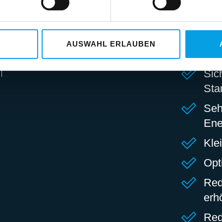
Bli
AUSWAHL ERLAUBEN
Ele
Sic
Sta
Seh
Ene
Kle
Opt
Red
erh
Red