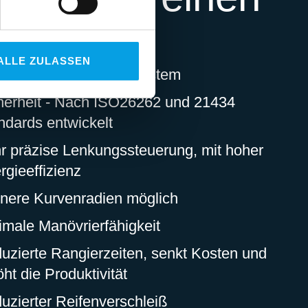
ck
ALLE ZULASSEN
ktro-Motor-Lenkungssystem
herheit - Nach ISO26262 und 21434
ndards entwickelt
r präzise Lenkungssteuerung, mit hoher
rgieeffizienz
inere Kurvenradien möglich
imale Manövrierfähigkeit
uzierte Rangierzeiten, senkt Kosten und
öht die Produktivität
uzierter Reifenverschleiß